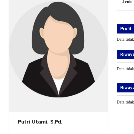
Jenis
Profil
Data tida
Riwaya
Data tida
Riwaya
Data tida
Putri Utami, S.Pd.