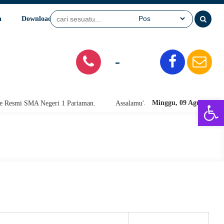
n
Download
Video
SPMB
-
Open 
Minggu, 09 Agu 2026
smi SMA Negeri 1 Pariaman.
Assalamu'alaikum warahmatullahi wabaraka