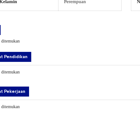
 Kelamin
Perempuan
N
k ditemukan
t Pendidikan
k ditemukan
t Pekerjaan
k ditemukan