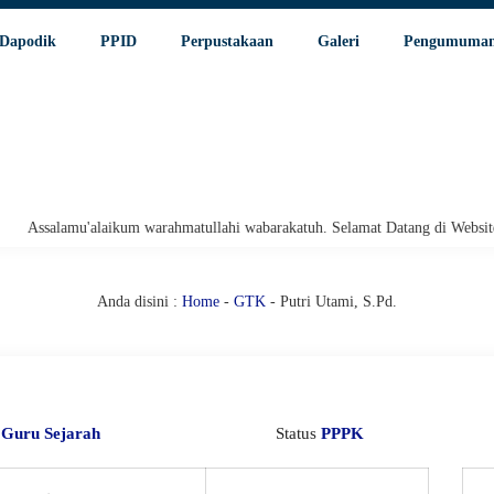
Dapodik
PPID
Perpustakaan
Galeri
Pengumuma
ssalamu'alaikum warahmatullahi wabarakatuh. Selamat Datang di Website Re
Anda disini :
Home
-
GTK
- Putri Utami, S.Pd.
i
Guru Sejarah
Status
PPPK