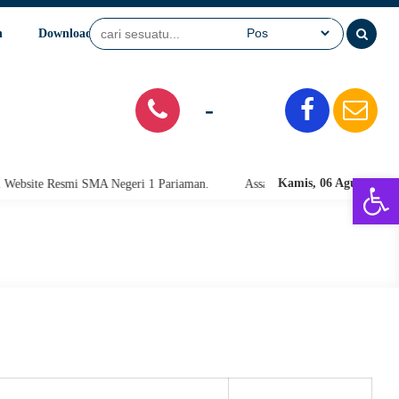
n
Download
Video
SPMB
-
Open 
Kamis, 06 Agu 2026
site Resmi SMA Negeri 1 Pariaman.
Assalamu'alaikum warahmatullahi w