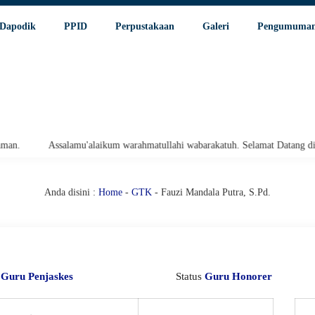
Dapodik
PPID
Perpustakaan
Galeri
Pengumuma
Assalamu'alaikum warahmatullahi wabarakatuh. Selamat Datang di Web
Anda disini :
Home
-
GTK
- Fauzi Mandala Putra, S.Pd.
i
Guru Penjaskes
Status
Guru Honorer