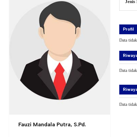
Jenis
Profil
Data tida
Riwaya
Data tida
Riwaya
Data tida
Fauzi Mandala Putra, S.Pd.