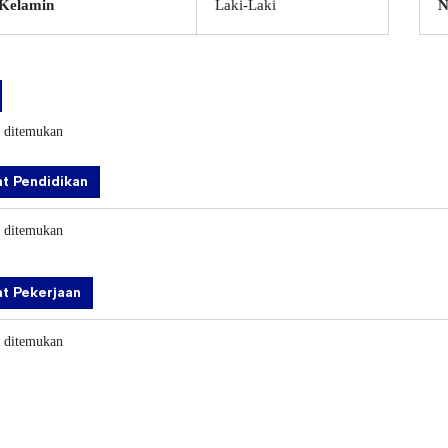
 Kelamin
Laki-Laki
N
k ditemukan
t Pendidikan
k ditemukan
t Pekerjaan
k ditemukan