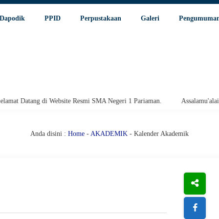
Dapodik
PPID
Perpustakaan
Galeri
Pengumuma
tang di Website Resmi SMA Negeri 1 Pariaman.
Assalamu'alaikum wara
Anda disini :
Home
-
AKADEMIK
-
Kalender Akademik