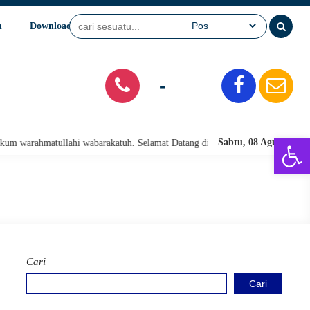
n
Download
Video
SPMB
-
Open 
Sabtu, 08 Agu 2026
hmatullahi wabarakatuh. Selamat Datang di Website Resmi SMA Negeri 1 Pari
Cari
Cari