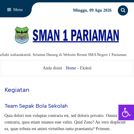
Menu
Minggu, 09 Agu 2026
hi wabarakatuh. Selamat Datang di Website Resmi SMA Negeri 1 Pariaman.
Anda disini :
Home
-
Ekskul
Kegiatan
Open 
Team Sepak Bola Sekolah
Quia dolori non voluptas contraria est, sed doloris privatio. Omnia
contraria, quos etiam insanos esse vultis. Quid Zeno? An vero displicuit
ea, quae tributa est animi virtutibus tanta praestantia? Primum..