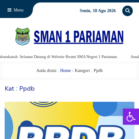
Menu
Senin, 10 Agu 2026
tuh. Selamat Datang di Website Resmi SMA Negeri 1 Pariaman.
Assalamu'a
Anda disini :
Home
-
Kategori : Ppdb
Kat : Ppdb
Open 