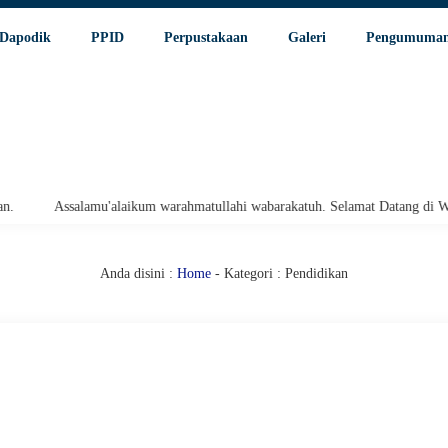
Dapodik
PPID
Perpustakaan
Galeri
Pengumuma
Assalamu'alaikum warahmatullahi wabarakatuh. Selamat Datang di Websit
Anda disini :
Home
-
Kategori : Pendidikan