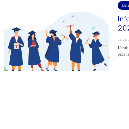
Beri
Inf
20
Terbit 
Untuk 
pada l