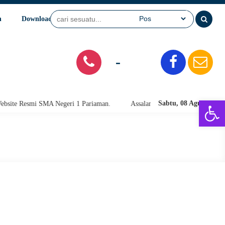
n
Download
Video
SPMB
-
Open 
Sabtu, 08 Agu 2026
e Resmi SMA Negeri 1 Pariaman.
Assalamu'alaikum warahmatullahi waba