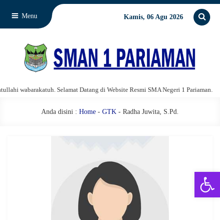
Menu
Kamis, 06 Agu 2026
hi wabarakatuh. Selamat Datang di Website Resmi SMA Negeri 1 Pariaman.
Anda disini :
Home
-
GTK
- Radha Juwita, S.Pd.
Open 