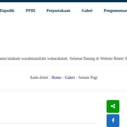
Dapodik
PPID
Perpustakaan
Galeri
Pengumuma
hmatullahi wabarakatuh. Selamat Datang di Website Resmi SMA Negeri 1 Par
Anda disini :
Home
-
Galeri
- Senam Pagi