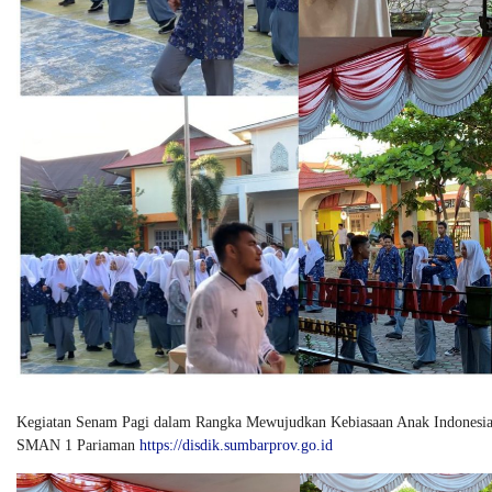
Kegiatan Senam Pagi dalam Rangka Mewujudkan Kebiasaan Anak Indonesia 
SMAN 1 Pariaman
https://disdik.sumbarprov.go.id