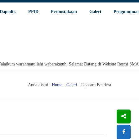
Dapodik
PPID
Perpustakaan
Galeri
Pengumuma
akatuh. Selamat Datang di Website Resmi SMA Negeri 1 Pariaman.
Assa
Anda disini :
Home
-
Galeri
- Upacara Bendera