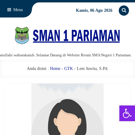
Menu
Kamis, 06 Agu 2026
lahi wabarakatuh. Selamat Datang di Website Resmi SMA Negeri 1 Pariaman.
Anda disini :
Home
-
GTK
- Leni Juwita, S.Pd.
Open 