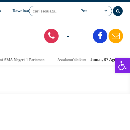
n
Download
Video
SPMB
-
Open 
Jumat, 07 Agu 2026
Pariaman.
Assalamu'alaikum warahmatullahi wabarakatuh. Selamat Data