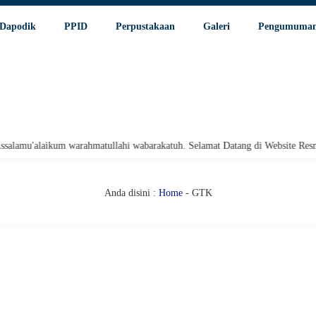
Dapodik
PPID
Perpustakaan
Galeri
Pengumuma
arahmatullahi wabarakatuh. Selamat Datang di Website Resmi SMA Negeri 1 
Anda disini :
Home
-
GTK