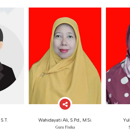
 S.T.
Wahidayati Ali, S.Pd., M.Si.
Yul
Guru Fisika