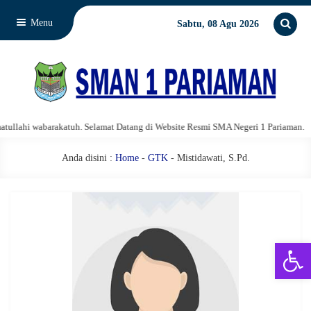
Menu
Sabtu, 08 Agu 2026
llahi wabarakatuh. Selamat Datang di Website Resmi SMA Negeri 1 Pariaman.
Anda disini :
Home
-
GTK
- Mistidawati, S.Pd.
Open 