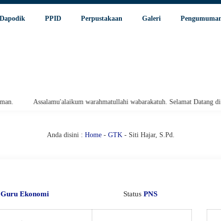
Dapodik
PPID
Perpustakaan
Galeri
Pengumuma
Assalamu'alaikum warahmatullahi wabarakatuh. Selamat Datang di Web
Anda disini :
Home
-
GTK
- Siti Hajar, S.Pd.
i
Guru Ekonomi
Status
PNS