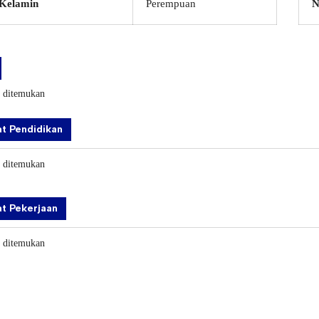
 Kelamin
Perempuan
N
k ditemukan
t Pendidikan
k ditemukan
t Pekerjaan
k ditemukan