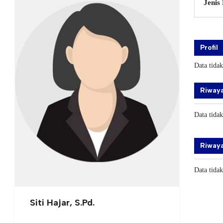
Jenis
Profil
Data tida
Riwaya
Data tida
Riwaya
Data tida
Siti Hajar, S.Pd.