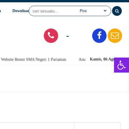
n
Download
Video
SPMB
-
Open 
Kamis, 06 Agu 2026
site Resmi SMA Negeri 1 Pariaman.
Assalamu'alaikum warahmatullahi w