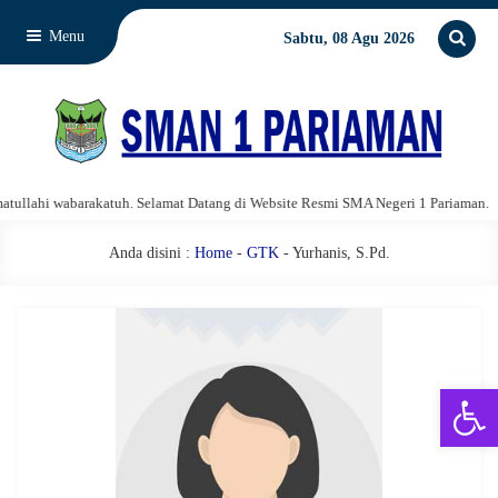
Menu
Sabtu, 08 Agu 2026
llahi wabarakatuh. Selamat Datang di Website Resmi SMA Negeri 1 Pariaman.
Anda disini :
Home
-
GTK
- Yurhanis, S.Pd.
Open 