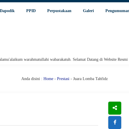
Dapodik
PPID
Perpustakaan
Galeri
Pengumuma
arahmatullahi wabarakatuh. Selamat Datang di Website Resmi SMA Negeri 1 P
Anda disini :
Home
-
Prestasi
- Juara Lomba Tahfidz