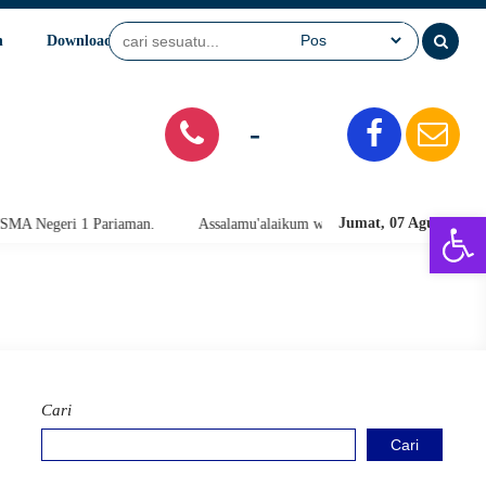
n
Download
Video
SPMB
-
Open 
Jumat, 07 Agu 2026
ariaman.
Assalamu'alaikum warahmatullahi wabarakatuh. Selamat Data
Cari
Cari