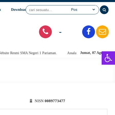
n
Download
Video
SPMB
-
Open 
Jumat, 07 Agu 2026
te Resmi SMA Negeri 1 Pariaman.
Assalamu'alaikum warahmatullahi wab
NISN
0089773477