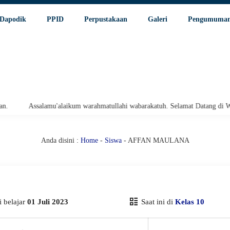
Dapodik
PPID
Perpustakaan
Galeri
Pengumuma
Assalamu'alaikum warahmatullahi wabarakatuh. Selamat Datang di Websi
Anda disini :
Home
-
Siswa
- AFFAN MAULANA
 belajar
01 Juli 2023
Saat ini di
Kelas 10