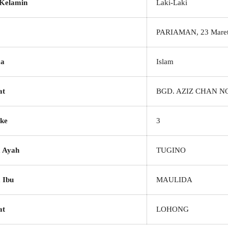
 Kelamin
Laki-Laki
PARIAMAN, 23 Maret
a
Islam
at
BGD. AZIZ CHAN NO
ke
3
 Ayah
TUGINO
 Ibu
MAULIDA
at
LOHONG