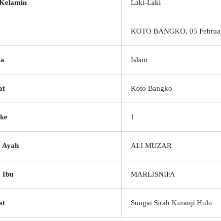
 Kelamin
Laki-Laki
KOTO BANGKO, 05 Februar
a
Islam
at
Koto Bangko
ke
1
 Ayah
ALI MUZAR
 Ibu
MARLISNIFA
at
Sungai Sirah Kuranji Hulu