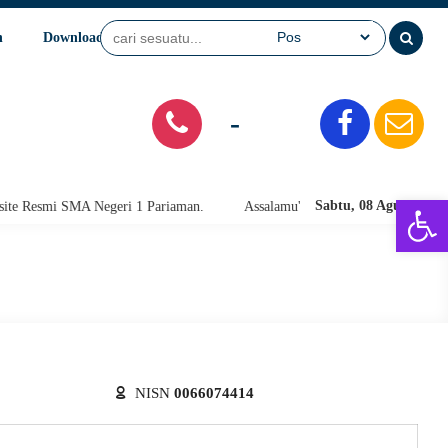
n
Download
Video
SPMB
-
Open 
Sabtu, 08 Agu 2026
Resmi SMA Negeri 1 Pariaman.
Assalamu'alaikum warahmatullahi wabara
NISN
0066074414