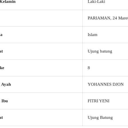
 Kelamin
Laki-Laki
PARIAMAN, 24 Maret
a
Islam
at
Ujung batung
ke
8
 Ayah
YOHANNES DJON
 Ibu
FITRI YENI
at
Ujung Batung