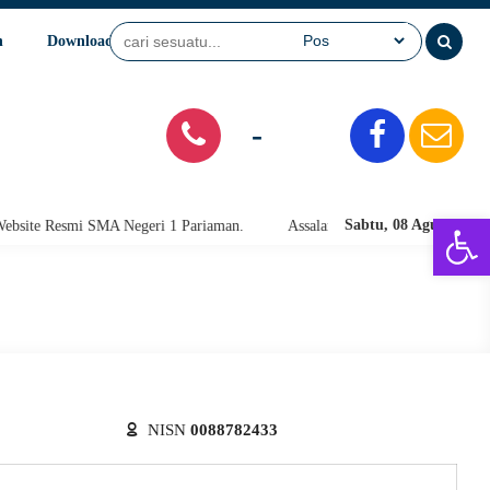
n
Download
Video
SPMB
-
Open 
Sabtu, 08 Agu 2026
te Resmi SMA Negeri 1 Pariaman.
Assalamu'alaikum warahmatullahi wab
NISN
0088782433