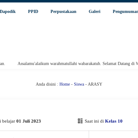
Dapodik
PPID
Perpustakaan
Galeri
Pengumuma
Assalamu'alaikum warahmatullahi wabarakatuh. Selamat Datang di Websi
Anda disini :
Home
-
Siswa
- ARASY
 belajar
01 Juli 2023
Saat ini di
Kelas 10