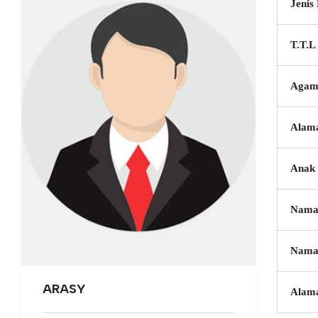
Jenis
T.T.L
Agam
Alam
Anak 
Nama
Nama
ARASY
Alam