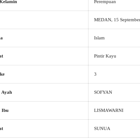
 Kelamin
Perempuan
MEDAN, 15 September
a
Islam
at
Pintir Kayu
ke
3
 Ayah
SOFYAN
 Ibu
LISMAWARNI
at
SUNUA