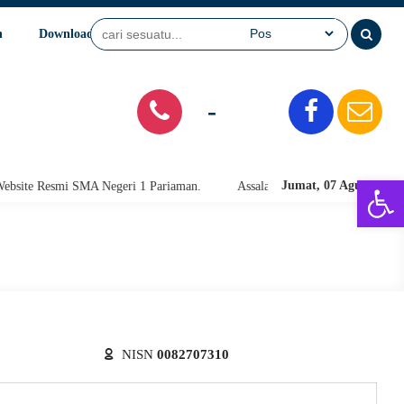
n
Download
Video
SPMB
-
Open 
Jumat, 07 Agu 2026
te Resmi SMA Negeri 1 Pariaman.
Assalamu'alaikum warahmatullahi wab
NISN
0082707310