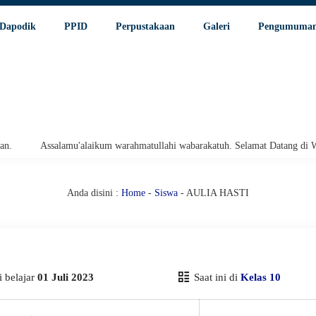
Dapodik
PPID
Perpustakaan
Galeri
Pengumuma
Assalamu'alaikum warahmatullahi wabarakatuh. Selamat Datang di Websi
Anda disini :
Home
-
Siswa
- AULIA HASTI
 belajar
01 Juli 2023
Saat ini di
Kelas 10