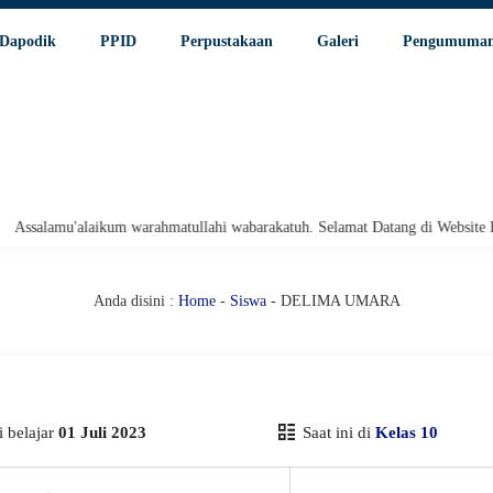
Dapodik
PPID
Perpustakaan
Galeri
Pengumuma
alamu'alaikum warahmatullahi wabarakatuh. Selamat Datang di Website Resm
Anda disini :
Home
-
Siswa
- DELIMA UMARA
 belajar
01 Juli 2023
Saat ini di
Kelas 10