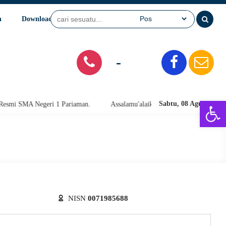
n
Download
Video
SPMB
-
Open 
Sabtu, 08 Agu 2026
i SMA Negeri 1 Pariaman.
Assalamu'alaikum warahmatullahi wabarakatu
NISN
0071985688