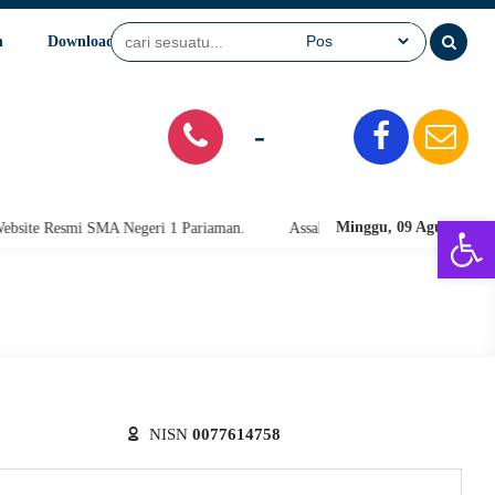
n
Download
Video
SPMB
-
Open 
Minggu, 09 Agu 2026
te Resmi SMA Negeri 1 Pariaman.
Assalamu'alaikum warahmatullahi wab
NISN
0077614758