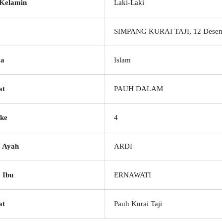
 Kelamin
Laki-Laki
SIMPANG KURAI TAJI, 12 Desem
a
Islam
at
PAUH DALAM
ke
4
 Ayah
ARDI
 Ibu
ERNAWATI
at
Pauh Kurai Taji