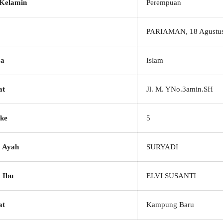
 Kelamin
Perempuan
PARIAMAN, 18 Agustu
a
Islam
at
Jl. M. YNo.3amin.SH
ke
5
 Ayah
SURYADI
 Ibu
ELVI SUSANTI
at
Kampung Baru