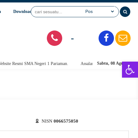
n
Download
Video
SPMB
-
Open 
Sabtu, 08 Agu 2026
te Resmi SMA Negeri 1 Pariaman.
Assalamu'alaikum warahmatullahi wab
NISN
0066575050