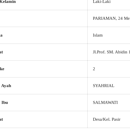
 Kelamin
Laki-Laki
PARIAMAN, 24 Mei
a
Islam
at
Jl.Prof. SM. Abidin 
ke
2
 Ayah
SYAHRIAL
 Ibu
SALMAWATI
at
Desa/Kel. Pasir