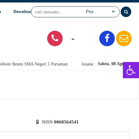
n
Download
Video
SPMB
-
Open 
Sabtu, 08 Agu 2026
e Resmi SMA Negeri 1 Pariaman.
Assalamu'alaikum warahmatullahi wab
NISN
0068564541