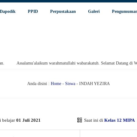
Dapodik
PPID
Perpustakaan
Galeri
Pengumuma
Assalamu'alaikum warahmatullahi wabarakatuh. Selamat Datang di Websit
Anda disini :
Home
-
Siswa
- INDAH YEZIRA
 belajar
01 Juli 2021
Saat ini di
Kelas 12 MIPA