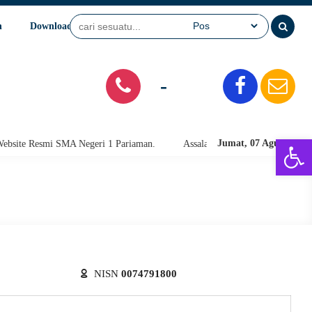
n
Download
Video
SPMB
-
Open 
Jumat, 07 Agu 2026
te Resmi SMA Negeri 1 Pariaman.
Assalamu'alaikum warahmatullahi wab
NISN
0074791800