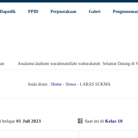
Dapodik
PPID
Perpustakaan
Galeri
Pengumuma
Assalamu'alaikum warahmatullahi wabarakatuh. Selamat Datang di Websi
Anda disini :
Home
-
Siswa
- LARAS SUKMA
 belajar
01 Juli 2023
Saat ini di
Kelas 10