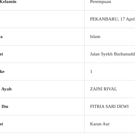
 Kelamin
Perempuan
PEKANBARU, 17 April
a
Islam
at
Jalan Syekh Burhanudd
ke
1
 Ayah
ZAINI RIVAL
 Ibu
FITRIA SARI DEWI
at
Karan Aur