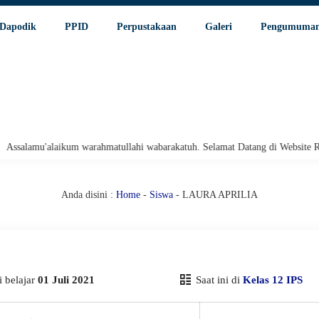
Dapodik
PPID
Perpustakaan
Galeri
Pengumuma
alamu'alaikum warahmatullahi wabarakatuh. Selamat Datang di Website Resm
Anda disini :
Home
-
Siswa
- LAURA APRILIA
 belajar
01 Juli 2021
Saat ini di
Kelas 12 IPS