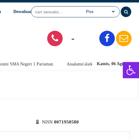
n
Download
Video
SPMB
-
Open 
Kamis, 06 Agu 2026
i SMA Negeri 1 Pariaman.
Assalamu'alaikum warahmatullahi wabarakatu
NISN
0071950580