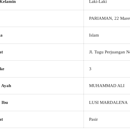
 Kelamin
Laki-Laki
PARIAMAN, 22 Maret
a
Islam
at
Jl. Tugu Perjuangan N
ke
3
 Ayah
MUHAMMAD ALI
 Ibu
LUSI MARDALENA
at
Pasir