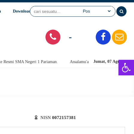
n
Download
Video
SPMB
-
Open 
Jumat, 07 Agu 2026
esmi SMA Negeri 1 Pariaman.
Assalamu'alaikum warahmatullahi wabarak
NISN
0072157381