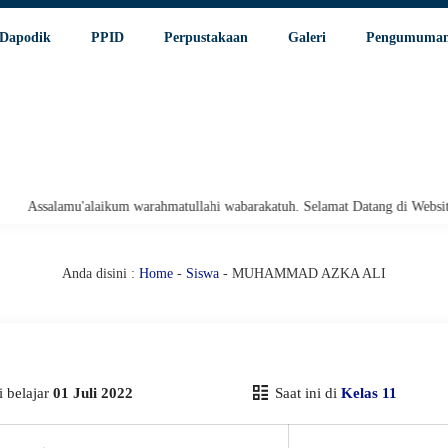
Dapodik
PPID
Perpustakaan
Galeri
Pengumuma
Assalamu'alaikum warahmatullahi wabarakatuh. Selamat Datang di Website R
Anda disini :
Home
-
Siswa
- MUHAMMAD AZKA ALI
 belajar
01 Juli 2022
Saat ini di
Kelas 11