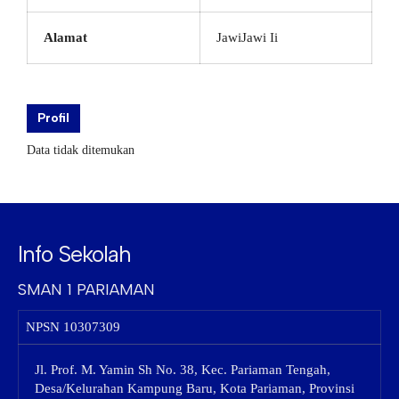
Alamat
JawiJawi Ii
Profil
Data tidak ditemukan
Info Sekolah
SMAN 1 PARIAMAN
NPSN
10307309
Jl. Prof. M. Yamin Sh No. 38, Kec. Pariaman Tengah,
Desa/Kelurahan Kampung Baru, Kota Pariaman, Provinsi