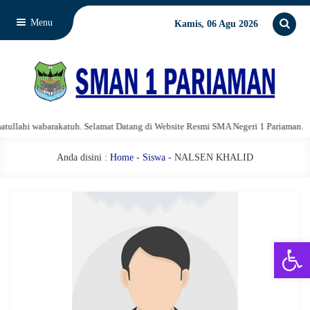
Menu
Kamis, 06 Agu 2026
llahi wabarakatuh. Selamat Datang di Website Resmi SMA Negeri 1 Pariaman.
Anda disini :
Home
-
Siswa
- NALSEN KHALID
Open 