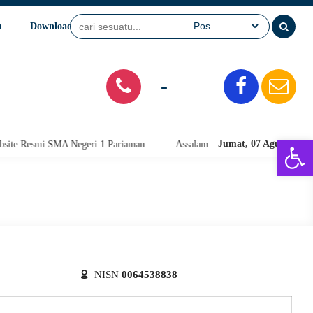
n
Download
Video
SPMB
-
Open 
Jumat, 07 Agu 2026
 Resmi SMA Negeri 1 Pariaman.
Assalamu'alaikum warahmatullahi wabar
NISN
0064538838