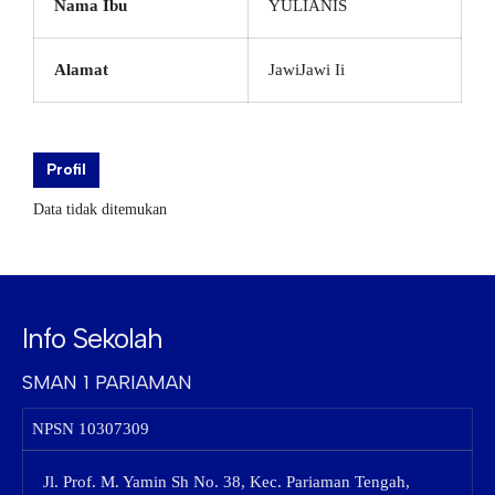
Nama Ibu
YULIANIS
Alamat
JawiJawi Ii
Profil
Data tidak ditemukan
Info Sekolah
SMAN 1 PARIAMAN
NPSN
10307309
Jl. Prof. M. Yamin Sh No. 38, Kec. Pariaman Tengah,