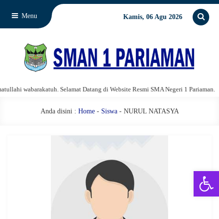
Menu
Kamis, 06 Agu 2026
llahi wabarakatuh. Selamat Datang di Website Resmi SMA Negeri 1 Pariaman.
Anda disini :
Home
-
Siswa
- NURUL NATASYA
Open 