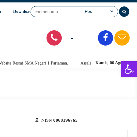
n
Download
Video
SPMB
-
Open 
Kamis, 06 Agu 2026
te Resmi SMA Negeri 1 Pariaman.
Assalamu'alaikum warahmatullahi wab
NISN
0068196765