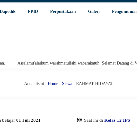
Dapodik
PPID
Perpustakaan
Galeri
Pengumuma
Assalamu'alaikum warahmatullahi wabarakatuh. Selamat Datang di Websi
Anda disini :
Home
-
Siswa
- RAHMAT HIDAYAT
 belajar
01 Juli 2021
Saat ini di
Kelas 12 IPS