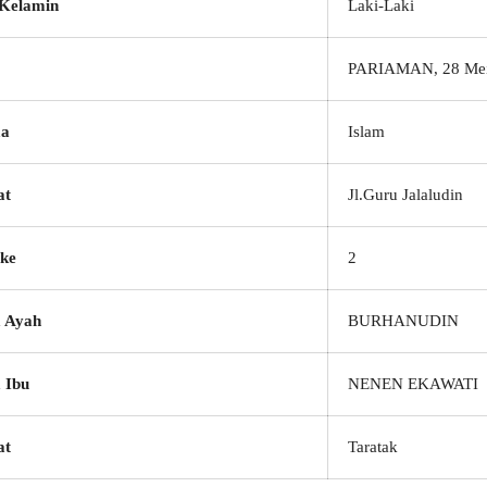
 Kelamin
Laki-Laki
PARIAMAN, 28 Mei
a
Islam
at
Jl.Guru Jalaludin
ke
2
 Ayah
BURHANUDIN
 Ibu
NENEN EKAWATI
at
Taratak