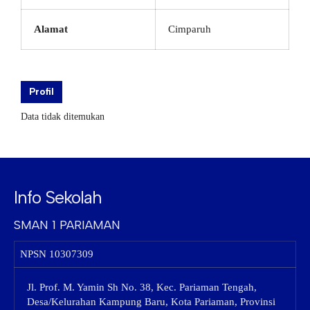
Alamat
Cimparuh
Profil
Data tidak ditemukan
Info Sekolah
SMAN 1 PARIAMAN
NPSN
10307309
Jl. Prof. M. Yamin Sh No. 38, Kec. Pariaman Tengah,
Desa/Kelurahan Kampung Baru, Kota Pariaman, Provinsi