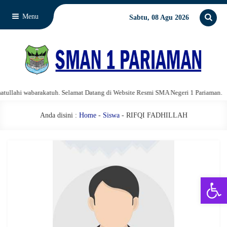
Menu
Sabtu, 08 Agu 2026
lahi wabarakatuh. Selamat Datang di Website Resmi SMA Negeri 1 Pariaman.
Anda disini :
Home
-
Siswa
- RIFQI FADHILLAH
Open 