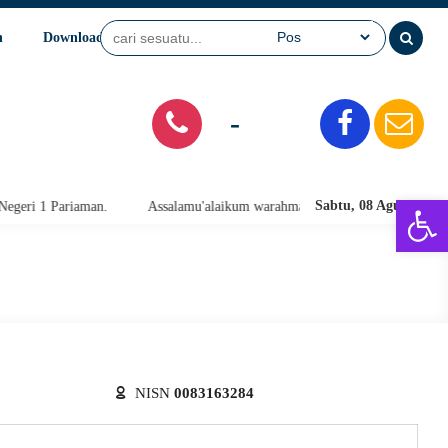
n
Download
Video
SPMB
-
Open 
Sabtu, 08 Agu 2026
 1 Pariaman.
Assalamu'alaikum warahmatullahi wabarakatuh. Selamat D
NISN
0083163284