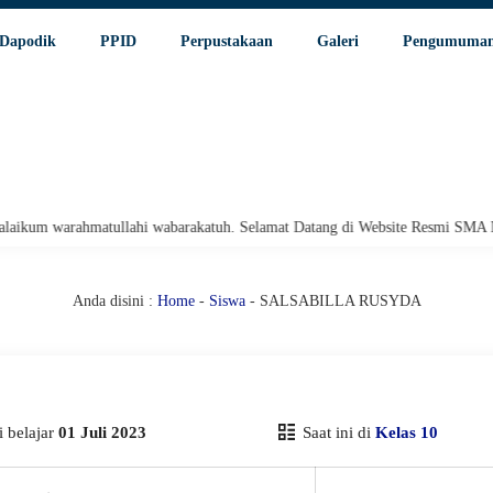
Dapodik
PPID
Perpustakaan
Galeri
Pengumuma
m warahmatullahi wabarakatuh. Selamat Datang di Website Resmi SMA Negeri
Anda disini :
Home
-
Siswa
- SALSABILLA RUSYDA
 belajar
01 Juli 2023
Saat ini di
Kelas 10