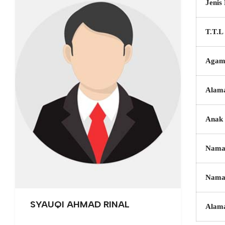
Jenis
T.T.L
Agam
Alam
Anak 
Nama
Nama
SYAUQI AHMAD RINAL
Alam