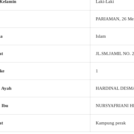
 Kelamin
Laki-Laki
PARIAMAN, 26 Mei
a
Islam
at
JL.SM.JAMIL NO. 
ke
1
 Ayah
HARDINAL DESM
 Ibu
NURSYAFRIANI H
at
Kampung perak