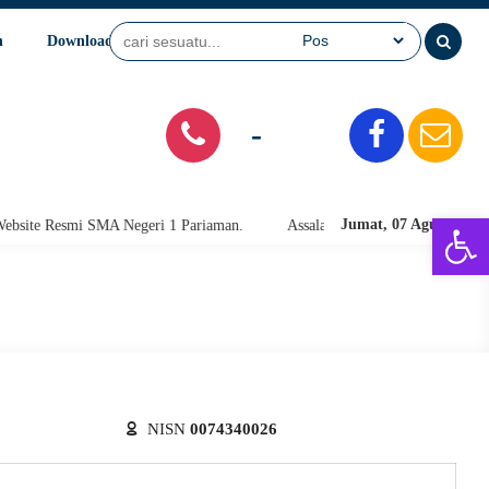
n
Download
Video
SPMB
-
Open 
Jumat, 07 Agu 2026
te Resmi SMA Negeri 1 Pariaman.
Assalamu'alaikum warahmatullahi wab
NISN
0074340026