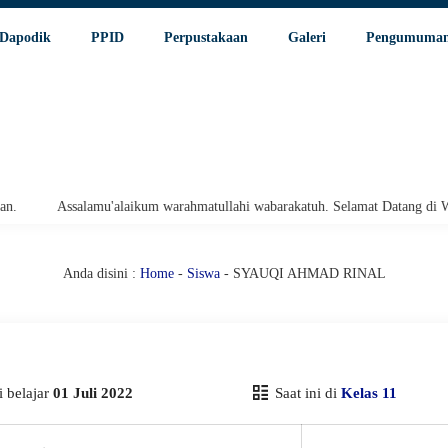
Dapodik
PPID
Perpustakaan
Galeri
Pengumuma
Assalamu'alaikum warahmatullahi wabarakatuh. Selamat Datang di Websi
Anda disini :
Home
-
Siswa
- SYAUQI AHMAD RINAL
 belajar
01 Juli 2022
Saat ini di
Kelas 11