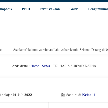
Dapodik
PPID
Perpustakaan
Galeri
Pengumuma
Assalamu'alaikum warahmatullahi wabarakatuh. Selamat Datang di Websit
Anda disini :
Home
-
Siswa
- TRI HARIS SURYADINATHA
 belajar
01 Juli 2022
Saat ini di
Kelas 11