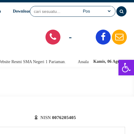
n
Download
Video
SPMB
-
Open 
Kamis, 06 Agu 2026
e Resmi SMA Negeri 1 Pariaman.
Assalamu'alaikum warahmatullahi wab
NISN
0076205405