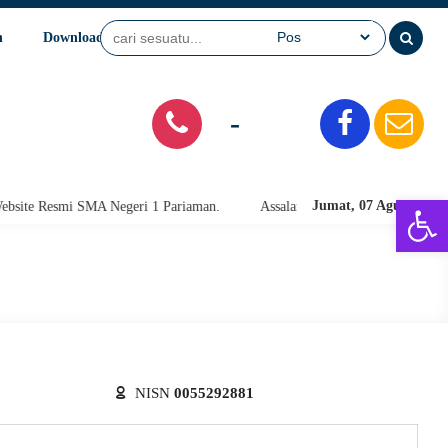
n
Download
Video
SPMB
-
Open 
Jumat, 07 Agu 2026
e Resmi SMA Negeri 1 Pariaman.
Assalamu'alaikum warahmatullahi wab
NISN
0055292881