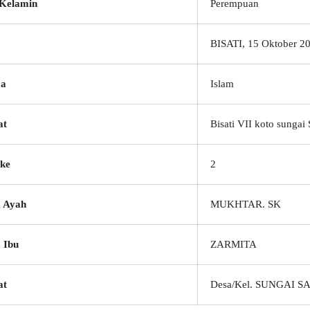
 Kelamin
Perempuan
BISATI, 15 Oktober 2
a
Islam
at
Bisati VII koto sungai 
ke
2
 Ayah
MUKHTAR. SK
 Ibu
ZARMITA
at
Desa/Kel. SUNGAI S