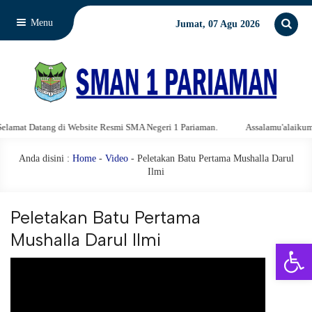
Menu
Jumat, 07 Agu 2026
mat Datang di Website Resmi SMA Negeri 1 Pariaman.
Assalamu'alaikum war
Anda disini :
Home
-
Video
- Peletakan Batu Pertama Mushalla Darul
Ilmi
Peletakan Batu Pertama
Mushalla Darul Ilmi
Open 