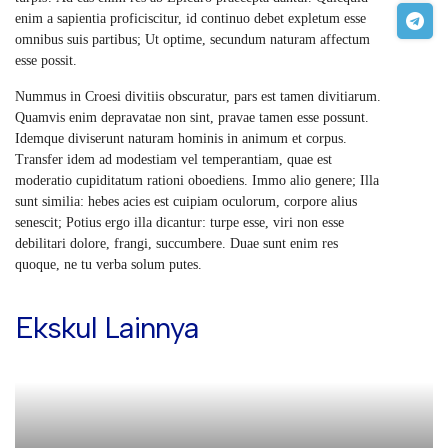
enim a sapientia proficiscitur, id continuo debet expletum esse
omnibus suis partibus; Ut optime, secundum naturam affectum
esse possit.
Nummus in Croesi divitiis obscuratur, pars est tamen divitiarum.
Quamvis enim depravatae non sint, pravae tamen esse possunt.
Idemque diviserunt naturam hominis in animum et corpus.
Transfer idem ad modestiam vel temperantiam, quae est
moderatio cupiditatum rationi oboediens. Immo alio genere; Illa
sunt similia: hebes acies est cuipiam oculorum, corpore alius
senescit; Potius ergo illa dicantur: turpe esse, viri non esse
debilitari dolore, frangi, succumbere. Duae sunt enim res
quoque, ne tu verba solum putes.
Ekskul Lainnya