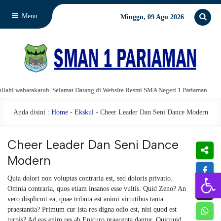
Menu
Minggu, 09 Agu 2026
i wabarakatuh. Selamat Datang di Website Resmi SMA Negeri 1 Pariaman.
A
Anda disini :
Home
-
Ekskul
- Cheer Leader Dan Seni Dance Modern
Cheer Leader Dan Seni Dance
Modern
Open 
Quia dolori non voluptas contraria est, sed doloris privatio.
Omnia contraria, quos etiam insanos esse vultis. Quid Zeno? An
vero displicuit ea, quae tributa est animi virtutibus tanta
praestantia? Primum cur ista res digna odio est, nisi quod est
turpis? Ad eas enim res ab Epicuro praecepta dantur. Quicquid