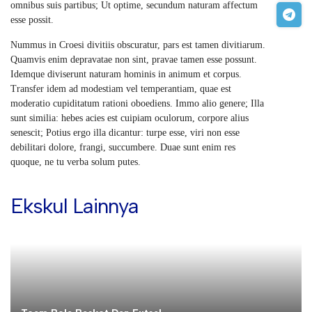
omnibus suis partibus; Ut optime, secundum naturam affectum
esse possit.
Nummus in Croesi divitiis obscuratur, pars est tamen divitiarum.
Quamvis enim depravatae non sint, pravae tamen esse possunt.
Idemque diviserunt naturam hominis in animum et corpus.
Transfer idem ad modestiam vel temperantiam, quae est
moderatio cupiditatum rationi oboediens. Immo alio genere; Illa
sunt similia: hebes acies est cuipiam oculorum, corpore alius
senescit; Potius ergo illa dicantur: turpe esse, viri non esse
debilitari dolore, frangi, succumbere. Duae sunt enim res
quoque, ne tu verba solum putes.
Ekskul Lainnya