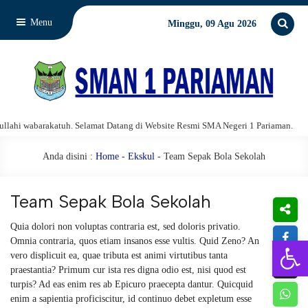
Menu
Minggu, 09 Agu 2026
i wabarakatuh. Selamat Datang di Website Resmi SMA Negeri 1 Pariaman.
Anda disini :
Home
-
Ekskul
- Team Sepak Bola Sekolah
Team Sepak Bola Sekolah
Quia dolori non voluptas contraria est, sed doloris privatio.
Open 
Omnia contraria, quos etiam insanos esse vultis. Quid Zeno? An
vero displicuit ea, quae tributa est animi virtutibus tanta
praestantia? Primum cur ista res digna odio est, nisi quod est
turpis? Ad eas enim res ab Epicuro praecepta dantur. Quicquid
enim a sapientia proficiscitur, id continuo debet expletum esse