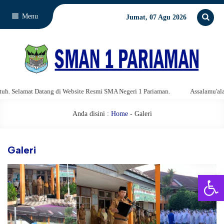
Menu
Jumat, 07 Agu 2026
t Datang di Website Resmi SMA Negeri 1 Pariaman.
Assalamu'alaikum wara
Anda disini :
Home
-
Galeri
Galeri
Open 