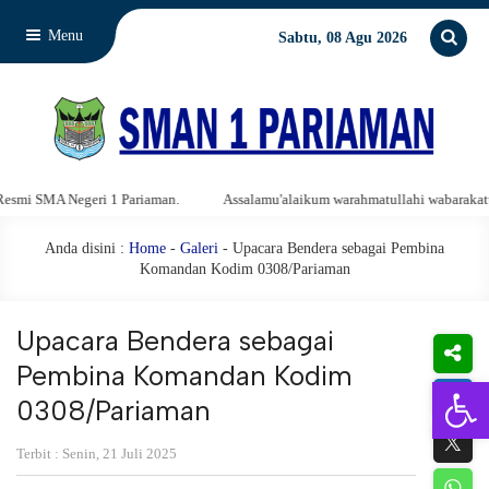
Menu
Sabtu, 08 Agu 2026
riaman.
Assalamu'alaikum warahmatullahi wabarakatuh. Selamat Datang di 
Anda disini :
Home
-
Galeri
- Upacara Bendera sebagai Pembina
Komandan Kodim 0308/Pariaman
Upacara Bendera sebagai
Pembina Komandan Kodim
Open 
0308/Pariaman
Terbit : Senin, 21 Juli 2025