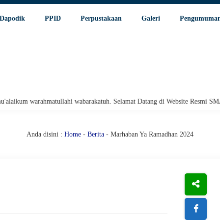
Dapodik
PPID
Perpustakaan
Galeri
Pengumuma
ahmatullahi wabarakatuh. Selamat Datang di Website Resmi SMA Negeri 1 Pa
Anda disini :
Home
-
Berita
- Marhaban Ya Ramadhan 2024