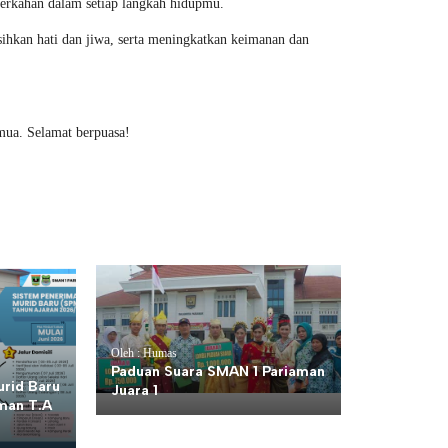
erkahan dalam setiap langkah hidupmu.
ihkan hati dan jiwa, serta meningkatkan keimanan dan
mua. Selamat berpuasa!
Oleh : Humas
Paduan Suara SMAN 1 Pariaman
rid Baru
Juara 1
man T.A