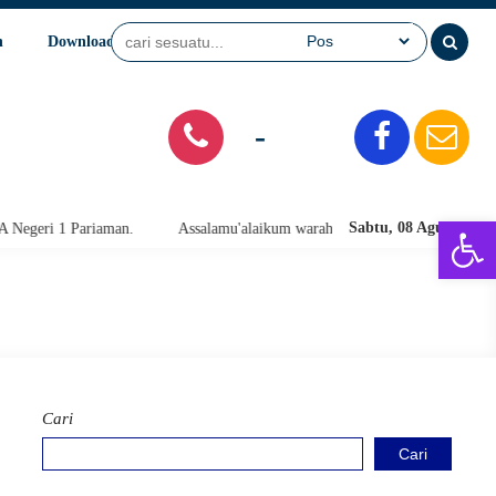
n
Download
Video
SPMB
-
Open 
Sabtu, 08 Agu 2026
riaman.
Assalamu'alaikum warahmatullahi wabarakatuh. Selamat Datang
Cari
Cari