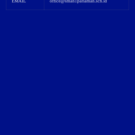
EMAIL
office@sman1pariaman.sch.id