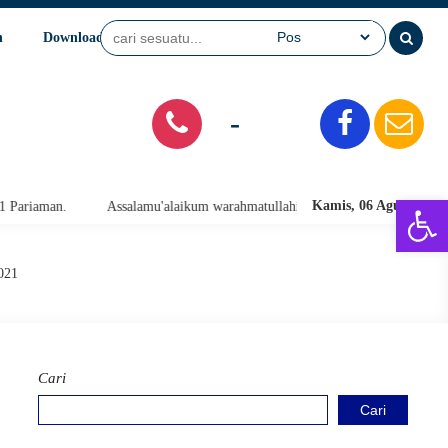
n
Download
Video
SPMB
-
Open 
Kamis, 06 Agu 2026
.
Assalamu'alaikum warahmatullahi wabarakatuh. Selamat Datang di We
021
Cari
Cari