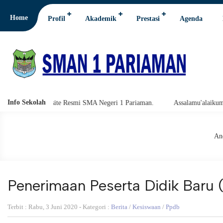
Home
Profil
Akademik
Prestasi
Agenda
Info Sekolah
 di Website Resmi SMA Negeri 1 Pariaman.
Assalamu'alaikum warahmatu
And
Penerimaan Peserta Didik Baru
Terbit : Rabu, 3 Juni 2020 - Kategori :
Berita
/
Kesiswaan
/
Ppdb