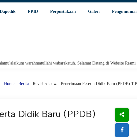
Dapodik
PPID
Perpustakaan
Galeri
Pengumuma
arahmatullahi wabarakatuh. Selamat Datang di Website Resmi SMA Negeri 1 P
 :
Home
-
Berita
- Revisi 5 Jadwal Penerimaan Peserta Didik Baru (PPDB) T.
erta Didik Baru (PPDB)