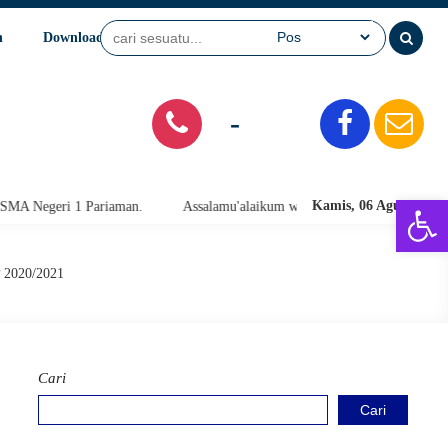
n
Download
Video
SPMB
-
Open 
Kamis, 06 Agu 2026
ariaman.
Assalamu'alaikum warahmatullahi wabarakatuh. Selamat Data
P 2020/2021
Cari
Cari