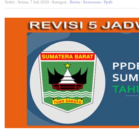
Terbit : Selasa, 7 Juli 2020 - Kategori :
Berita
/
Kesiswaan
/
Ppdb