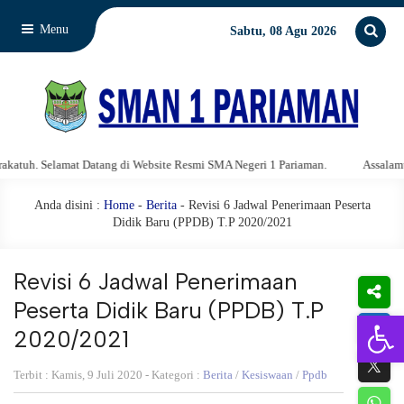
Menu
Sabtu, 08 Agu 2026
Selamat Datang di Website Resmi SMA Negeri 1 Pariaman.
Assalamu'alaikum
Anda disini :
Home
-
Berita
- Revisi 6 Jadwal Penerimaan Peserta
Didik Baru (PPDB) T.P 2020/2021
Revisi 6 Jadwal Penerimaan
Peserta Didik Baru (PPDB) T.P
Open 
2020/2021
Terbit : Kamis, 9 Juli 2020 - Kategori :
Berita
/
Kesiswaan
/
Ppdb