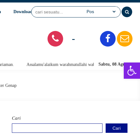
n
Download
Video
SPMB
-
Open 
Sabtu, 08 Agu 2026
'alaikum warahmatullahi wabarakatuh. Selamat Datang di Website Resmi SMA
ter Genap
Cari
Cari